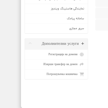
نمایندگی هاستینگ ویندوز
سامانه پیامک
سرور مجازی
Дополнителни услуги
Регистрација на домени
Изврши трансфер на домен
Потрошувачка кошничка