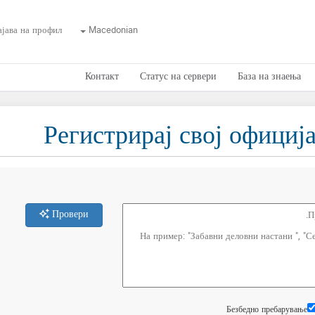
ајава на профил
Macedonian
Контакт
Статус на сервери
База на знаења
Регистрирај свој официј
Провери
Безбедно пребарување