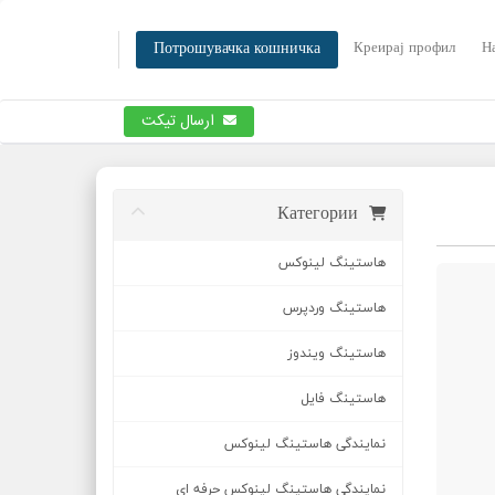
Потрошувачка кошничка
Креирај профил
Н
ارسال تیکت
Категории
هاستینگ لینوکس
هاستینگ وردپرس
هاستینگ ویندوز
هاستینگ فایل
نمایندگی هاستینگ لینوکس
نمایندگی هاستینگ لینوکس حرفه ای