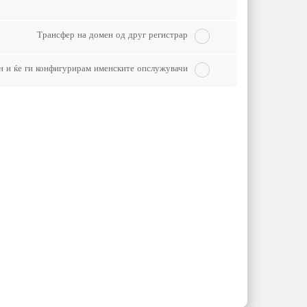
Трансфер на домен од друг регистрар
н и ќе ги конфигурирам именските опслужувачи