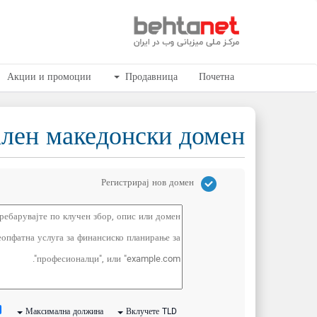
Акции и промоции
Продавница
Почетна
ален македонски домен
Регистрирај нов домен
Максимална должина
Вклучете TLD