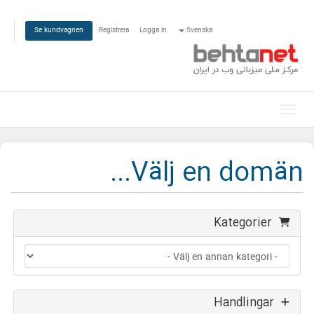
Registrera
Logga in
Svenska
Se kundvagnen
Växla navigering
Välj en domän...
Kategorier
Handlingar