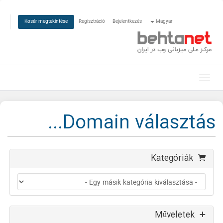
Regisztráció
Bejelentkezés
Magyar
Kosár megtekintése
Váltás a navigációra
Domain választás...
Kategóriák
Műveletek