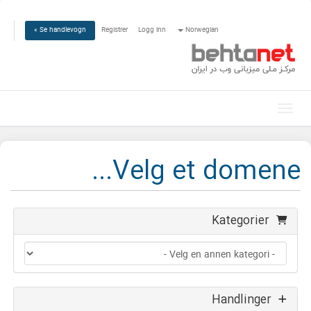
Registrer
Logg inn
Norwegian
Se handlevogn »
Bytt navigasjon
Velg et domene...
Kategorier
Handlinger